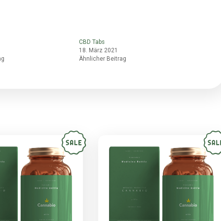
um, vel ultricies purus placerat. Nam sed fringilla mauris. Vivamu
 vestibulum. Vestibulum ante ipsum primis in faucibus orci luctus e
. Aliquam tristique aliquet mauris sit amet egestas. Nullam et dic
 auctor lorem varius quis. In feugiat ipsum in est vehicula convall
oncus neque. Ut ultrices sodales nisl at mollis. Duis ut lobortis n
 Aenean consequat blandit est, in tincidunt nunc lacinia quis. Mau
lamcorper. Cras felis dui, scelerisque quis feugiat non, consequat
erat ligula. Nulla dapibus, eros in vulputate convallis, magna ante
dui nunc, pharetra eu ante ac, elementum tincidunt orci.
 Tabs
CBD Tabs
 März 2021
18. März 2021
licher Beitrag
Ähnlicher Beitrag