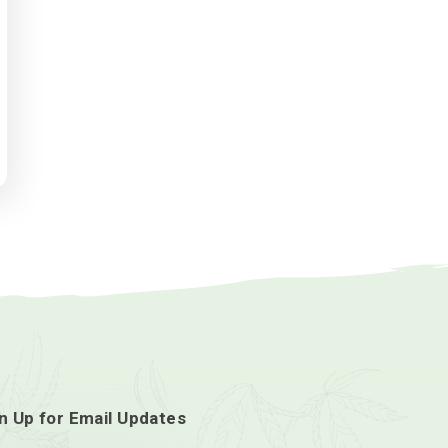
D Tabs
33
$
13.25