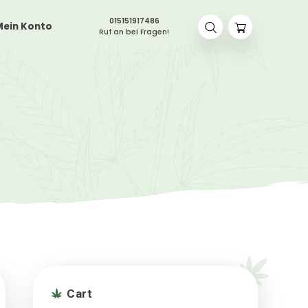
015151917486
Blog
Shop
Mein Konto
Ruf an bei Fragen!
s
/
CBD TABS