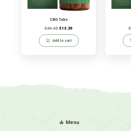
Related products
CBD Tabs
$
24.33
$
13.25