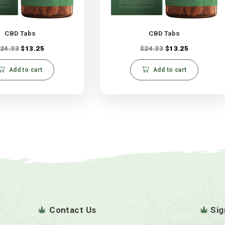
CBD Tabs
CB
$
24.33
$
13.25
$
24.