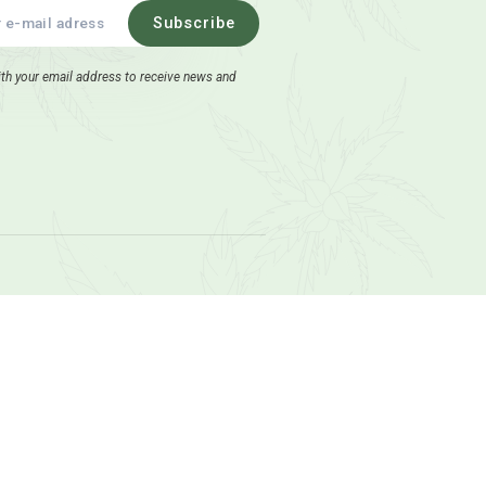
dd to cart
Sign Up for Email Updates
8554