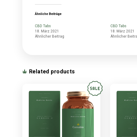
Phasellus lobortis massa vitae risus vestibul
venenatis tellus viverra, vitae pharetra velit
cubilia curae; Suspendisse sed gravida lectus
faucibus enim. Mauris sagittis neque massa, at
Aenean sed enim malesuada, mattis turpis et, rh
pellentesque lacus, eget sollicitudin sapien.
leo id quam condimentum, nec tristique odio ul
Vivamus at nisi congue, ultrices est non, plac
at sodales lorem diam sit amet ligula. Donec 
Ähnliche Beiträge
CBD Tabs
CBD
18. März 2021
18.
Ähnlicher Beitrag
Ähn