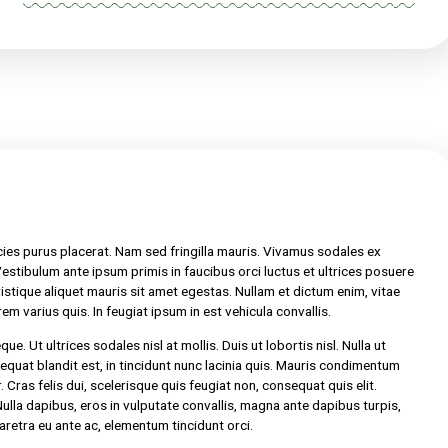
SKU:
TBMW-001-008-6-7
Category:
Cookies
Tag:
cannabis