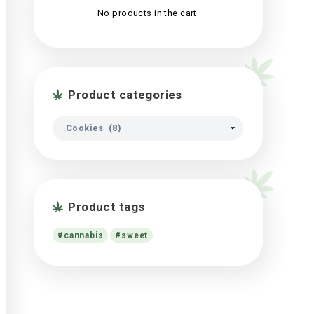
Cart
No products in th
iscing elit,
et dolore
 nostrud
Product categori
 ea
Product tags