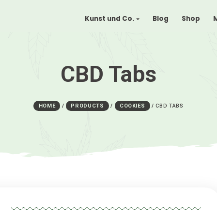
Kunst und Co.
CBD Tab
HOME
/
PRODUCTS
/
COOKIES