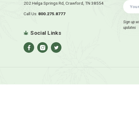
Add to cart
A
Contact Us
202 Helga Springs Rd, Crawford, TN 3
Call Us:
800.275.8777